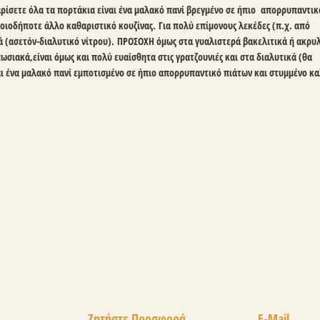
ρίσετε όλα τα πορτάκια είναι ένα μαλακό πανί βρεγμένο σε ήπιο απορρυπαντικό
Τ
ποιοδήποτε άλλο καθαριστικό κουζίνας. Για πολύ επίμονους λεκέδες (π.χ. από
 (ασετόν-διαλυτικό νίτρου). ΠΡΟΣΟΧΗ όμως στα γυαλιστερά βακελιτικά ή ακρυ
Τ
πωσιακά,είναι όμως και πολύ ευαίσθητα στις γρατζουνιές και στα διαλυτικά (θα
Τ
ι ένα μαλακό πανί εμποτισμένο σε ήπιο απορρυπαντικό πιάτων και στυμμένο κα
Ζητήστε Προσφορά
E-Mail