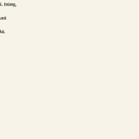
. Επίσης,
ί είναι ο Βακελίτης
λικά
ι είναι το MDF
ι είναι το PVC
λά.