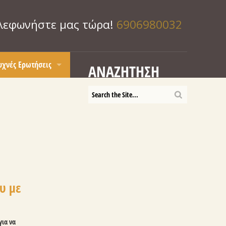
λεφωνήστε μας τώρα!
6906980032
υχνές Ερωτήσεις
ΑΝΑΖΉΤΗΣΗ
ικαθήμενο νιπτήρα
οια είναι τα καλύτερα πορτάκια για την κουζίνα μου;
 νιπτήρα
οιος τύπος απορροφητήρα είναι πιο πρακτικός;
πορώ να τοποθετήσω το πλυντήριο ρούχων στην κουζίνα;
οιο μηχανισμό να διαλέξω ;
ού να τοποθετήσω τις μπρίζες του πάγκου
ώς να καθαρίσω τα πορτάκια μου;
υ με
ι ύψος να κάνω τα ντουλάπια μου;
ι είναι η Mοριοσανίδα-novopan
ια να
ι είναι η μελαμίνη