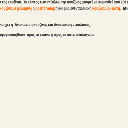
 της κουζίνας. Το κόστος των επίπλων της κουζίνας μπορεί να κυμανθεί από
250
ε
Τ
κουζίνα με μελαμίνη
ή
postforming
ή και μία εντυπωσιακή
κουζίνα βακελίτη.
Μί
Τ
α έχει η Ανακαίνιση κουζίνας και Ανακαίνιση ντουλάπας .
Τ
διαφοροποιηθούν προς τα επάνω ή προς τα κάτω ανάλογα με:
.