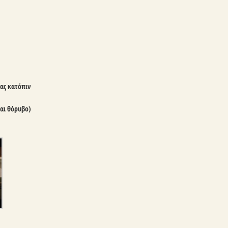
ας κατόπιν
και θόρυβο)