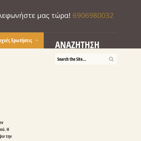
λεφωνήστε μας τώρα!
6906980032
υχνές Ερωτήσεις
ΑΝΑΖΉΤΗΣΗ
ικαθήμενο νιπτήρα
οια είναι τα καλύτερα πορτάκια για την κουζίνα μου;
 νιπτήρα
οιος τύπος απορροφητήρα είναι πιο πρακτικός;
πορώ να τοποθετήσω το πλυντήριο ρούχων στην κουζίνα;
οιο μηχανισμό να διαλέξω ;
ού να τοποθετήσω τις μπρίζες του πάγκου
ώς να καθαρίσω τα πορτάκια μου;
ι ύψος να κάνω τα ντουλάπια μου;
ον
ι είναι η Mοριοσανίδα-novopan
ού. Η
ψιν την
ι είναι η μελαμίνη