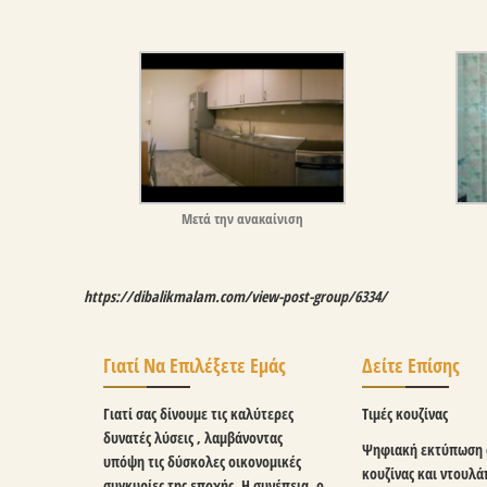
Μετά την ανακαίνιση
https://dibalikmalam.com/view-post-group/6334/
Γιατί Να Επιλέξετε Εμάς
Δείτε Επίσης
Γιατί σας δίνουμε τις καλύτερες
Τιμές κουζίνας
δυνατές λύσεις , λαμβάνοντας
Ψηφιακή εκτύπωση 
υπόψη τις δύσκολες οικονομικές
κουζίνας και ντουλά
συγκυρίες της εποχής. Η συνέπεια, ο