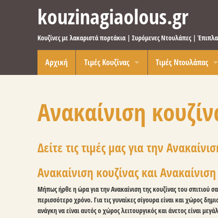
kouzinagiaolous.gr
Κουζίνες με λακαριστά πορτάκια | Συρόμενες Ντουλάπες | Έπιπλα 
Αρχική
Τιμές Κουζίνας
Τιμές Ντουλάπας
Έπιπλα κουζίνας με πορτάκια από μελαμίν
Ντουλάπα με ανοιγ
Κουζίνα με πορτάκια Post
Ντουλάπα με συρόμ
Ανακαίνιση κουζίν
Κουζίνα με πορτάκια βακελίτη
Ανακαίνιση κουζίνας σπιτιού
Δείτε τις τιμές μας για την Ανακαίνι
Ανακαίνιση κουζίνας και Ανακαίνιση
Μήπως ήρθε η ώρα για την Ανακαίνιση της κουζίνας του σπιτιού σα
περισσότερο χρόνο. Για τις γυναίκες σίγουρα είναι και χώρος δη
ανάγκη να είναι αυτός ο χώρος λειτουργικός και άνετος είναι μεγά