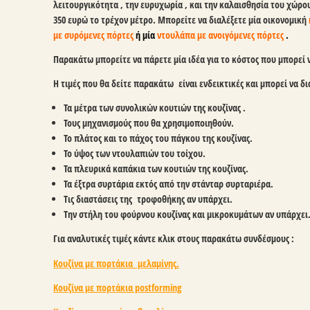
λειτουργικότητα , την ευρυχωρία , και την καλαισθησία του χώρου
350
ευρώ το τρέχον μέτρο. Μπορείτε να διαλέξετε μία οικονομική
με συρόμενες πόρτες
ή μία
ντουλάπα με ανοιγόμενες πόρτες
.
Παρακάτω μπορείτε να πάρετε μία ιδέα για το κόστος που μπορεί ν
Η τιμές που θα δείτε παρακάτω είναι ενδεικτικές και μπορεί να 
Τα μέτρα των συνολικών κουτιών της κουζίνας .
Τους μηχανισμούς που θα χρησιμοποιηθούν.
Το πλάτος και το πάχος του πάγκου της κουζίνας.
Το ύψος των ντουλαπιών του τοίχου.
Τα πλευρικά καπάκια των κουτιών της κουζίνας.
Τα έξτρα συρτάρια εκτός από την στάνταρ συρταριέρα.
Τις διαστάσεις της τροφοθήκης αν υπάρχει.
Την στήλη του φούρνου κουζίνας και μικροκυμάτων αν υπάρχει
Για αναλυτικές τιμές κάντε κλικ στους παρακάτω συνδέσμους :
Κουζίνα με πορτάκια μελαμίνης
.
Κουζίνα με πορτάκια postforming