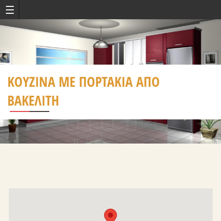
kouzinagiaolous.gr
ΚΟΥΖΊΝΑ ΜΕ ΠΟΡΤΆΚΙΑ ΑΠΟ
ΒΑΚΕΛΊΤΗ