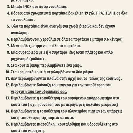
Μπάζα INOX στα κάτω ντουλάπια.
Πόρτες από χρωματιστά πορτάκια βακελίτη 19 χιλ. ΠΡΑΞΙΤΕΛΗΣ σε όλα
τα ντουλάπια .
Όλα τα πορτάκια είναι
ανοιγόμενα
χωρίς βιτρίνα και δεν έχουν
ανάκληση .
Περιλαμβάνονται χερούλια σε όλα τα πορτάκια ( μπάρα 9,6 κέντρο)
Μεντεσέδες με φρένο σε όλα τα πορτάκια.
Μία συρταριέρα με 3 ή 4 συρτάρια έως 60cm πλάτος και απλό
μηχανισμό (ροδάκι) .
Στα κουτιά βάσης περιλαμβάνετε ένα ράφι.
Στα κρεμαστά κουτιά περιλαμβάνονται δύο ράφια.
Δεν περιλαμβάνονται πλαϊνά στην αρχή και το τέλος της κουζίνας .
Περιλαμβάνετε διάνοιξη του πάγκου για την
τοποθέτηση του
νεροχύτη από τον υδραυλικό σας.
Περιλαμβάνετε η τοποθέτηση του συρόμενου απορροφητήρα στο
κουτί του ( όχι η σύνδεσή του με αεραγωγό ή καλώδιο ρεύματος)
Περιλαμβάνετε η τοποθέτηση του πλυντηρίου πιάτων (αν υπάρχει)
και η τοποθέτηση της πόρτας σε αυτό.
Περιλαμβάνετε πιατοθήκη , κουταλοθήκη και υδροσυλέκτης στο
κουτί του νεροχύτη.